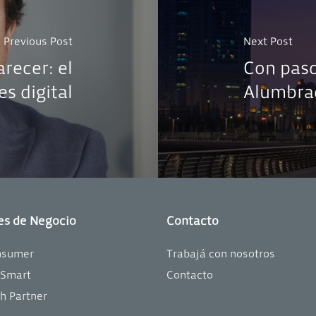
Previous Post
Next Post
recer: el
Con paso
es digital
Alumbra
es de Negocio
Contacto
nsumer
Trabajá con nosotros
oSmart
Contacto
h Partner