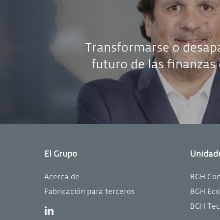
Transformarse o desapa
futuro de las finanzas 
El Grupo
Unidad
Acerca de
BGH Co
Fabricación para terceros
BGH Ec
BGH Tec
linkedin