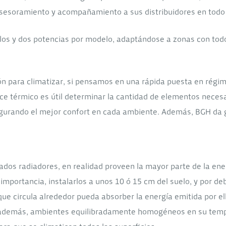
asesoramiento y acompañamiento a sus distribuidores en todo 
s y dos potencias por modelo, adaptándose a zonas con todo 
n para climatizar, si pensamos en una rápida puesta en régim
nce térmico es útil determinar la cantidad de elementos neces
egurando el mejor confort en cada ambiente. Además, BGH da 
mados radiadores, en realidad proveen la mayor parte de la ene
 importancia, instalarlos a unos 10 ó 15 cm del suelo, y por d
ue circula alrededor pueda absorber la energía emitida por ell
r, además, ambientes equilibradamente homogéneos en su tem