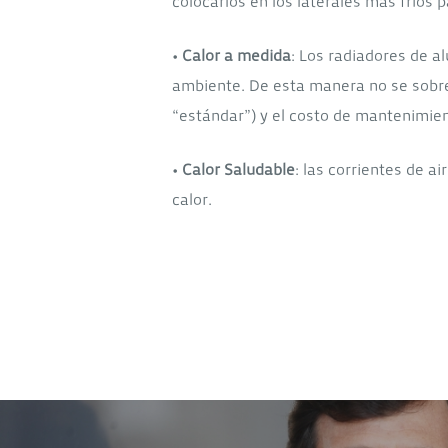
colocarlos en los laterales más fríos p
•
Calor a medida
: Los radiadores de 
ambiente. De esta manera no se sobred
“estándar”) y el costo de mantenimien
•
Calor Saludable
: las corrientes de a
calor.