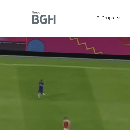
Skip
to
El Grupo
main
content