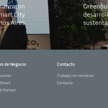
fianzaron
Greenbui
mart City
desarrol
nos Aires
sustenta
es de Negocio
Contacto
nsumer
Trabajá con nosotros
oSmart
Contacto
h Partner