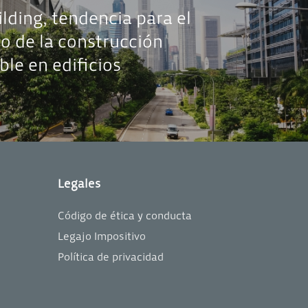
lding, tendencia para el
lo de la construcción
ble en edificios
Legales
Código de ética y conducta
Legajo Impositivo
Política de privacidad