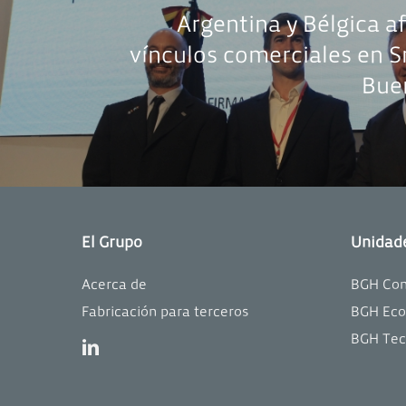
Argentina y Bélgica a
vínculos comerciales en S
Bue
El Grupo
Unidad
Acerca de
BGH Co
Fabricación para terceros
BGH Ec
BGH Tec
linkedin