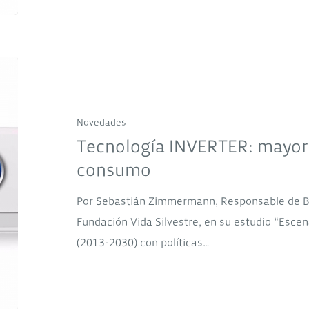
Ministerio
de
Transporte
Tecnología
de
INVERTER:
la
mayor
Nación
Novedades
confort,
Tecnología INVERTER: mayor
menor
consumo
consumo
Por Sebastián Zimmermann, Responsable de 
Fundación Vida Silvestre, en su estudio “Escen
(2013-2030) con políticas…