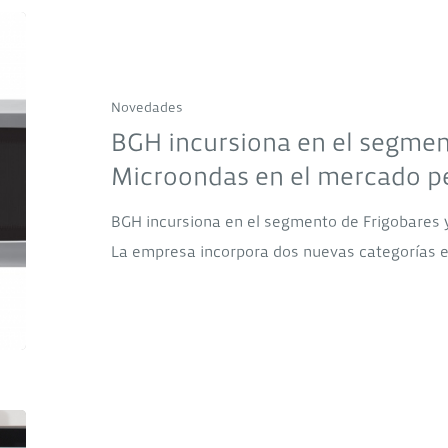
BGH
incursiona
en
Novedades
el
BGH incursiona en el segmen
segmento
Microondas en el mercado p
de
Frigobares
BGH incursiona en el segmento de Frigobares
y
La empresa incorpora dos nuevas categorías 
Microondas
en
el
mercado
peruano
El