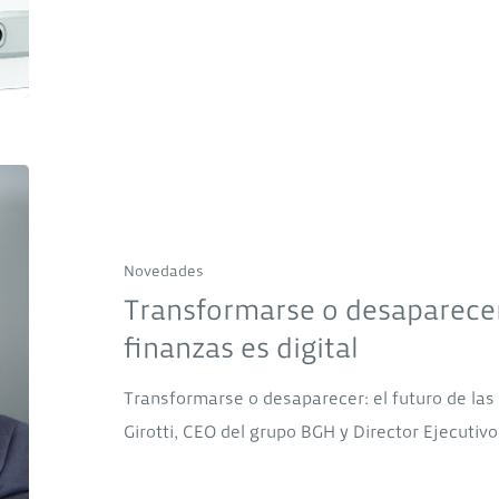
Transformarse
o
desaparecer:
Novedades
el
Transformarse o desaparecer:
futuro
finanzas es digital
de
las
Transformarse o desaparecer: el futuro de las 
finanzas
Girotti, CEO del grupo BGH y Director Ejecutiv
es
digital