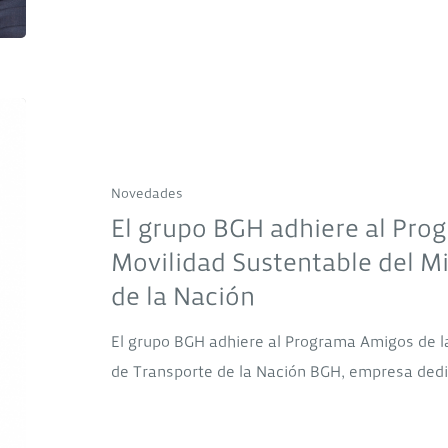
El
grupo
BGH
Novedades
adhiere
El grupo BGH adhiere al Pro
al
Movilidad Sustentable del Mi
Programa
Amigos
de la Nación
de
El grupo BGH adhiere al Programa Amigos de la
la
de Transporte de la Nación BGH, empresa dedic
Movilidad
Sustentable
del