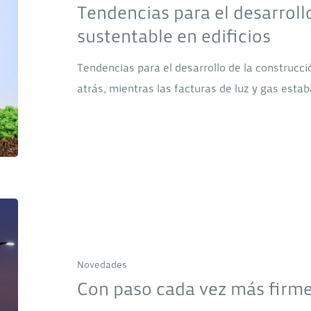
Tendencias para el desarroll
de
sustentable en edificios
la
construcción
Tendencias para el desarrollo de la construcci
sustentable
atrás, mientras las facturas de luz y gas esta
en
edificios
Con
paso
cada
Novedades
vez
Con paso cada vez más firm
más