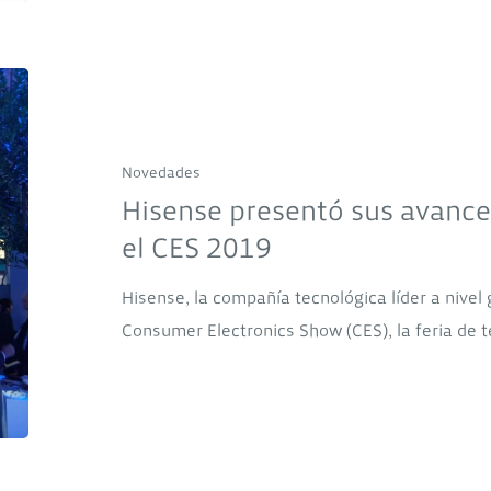
Hisense
presentó
sus
Novedades
avances
Hisense presentó sus avance
tecnológicos
el CES 2019
durante
el
Hisense, la compañía tecnológica líder a nivel 
CES
Consumer Electronics Show (CES), la feria de 
2019