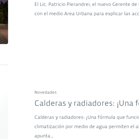
firme
El Lic. Patricio Pierandrei, el nuevo Gerente d
en
con el medio Area Urbana para explicar las ac
Alumbrado
Público
Calderas
y
radiadores:
Novedades
¡Una
Calderas y radiadores: ¡Una 
fórmula
que
Calderas y radiadores: ¡Una fórmula que func
funciona!
climatización por medio de agua permiten el a
apunta…