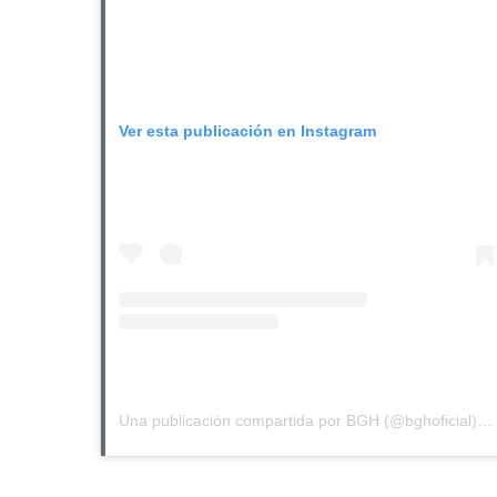
Ver esta publicación en Instagram
Una publicación compartida por BGH (@bghoficial)
e