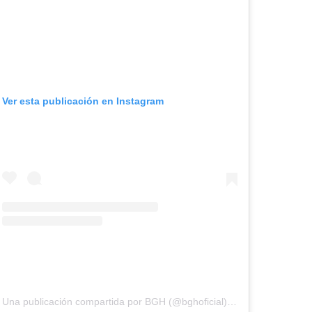
Ver esta publicación en Instagram
ul de 2020 a las 10:59 PDT
Una publicación compartida por BGH (@bghoficial)
el
1 de Jul de 202