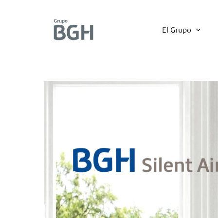
Skip
to
El Grupo
main
content