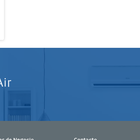
l
15 de Ene de 2020 a las 1:34 PST
ir